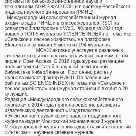
системы по сельскохозяй-ственной науке и
технологиям AGRIS ФАО ООН и в систему Российского
индекса научного цитирования (РИНЦ).
Международный сельскохозяйственный журнал
входит в ядро РИНЦ и в список журналов RSCI на
совместной платформе с WoS. Журнал за 2021 год
вошел в ТОП-5 журналов SCIENCE INDEX по. тематике
«Сельское и лесное хозяйство» на платформе
Elibrary.ru и занимает 5 место из 194 журналов.
МСХЖ активно участвует в различных
системах открытого доступа к научным знаниям, в том
числе и Open Access. С 2016 года журнал размещает
полные тексты статей в научной электронной
библиотеке КиберЛенинка. Постоянно растет у
журнала импакт-фактор РИНЦ. По различным
рейтингам SCIENCE INDEX по тематике «Сельское и
лесное хозяйства» наш журнал стабильно входит в 20-
ку лучших.
Редакция «Международного сельскохозяйственного
журнала» с 2014 года приняла решение развивать
издательскую деятельность. Издательство
«Электронная наука» кроме нашего традиционного
журнала издает Московский экономический журнал,
Международный журнал прикладных наук и технологий
«Интеграл», научные сетевые журналы