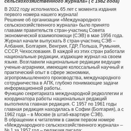
сельскохозяйственного журнала» ( с 1982 года)
В 2022 году исполнилось 65 лет с момента издания
первого номера нашего журнала!
Решение об организации «Международного
сельскохозяйственного журнала» было принято
главами правительств стран-участниц Совета
экономической взаимопомощи (СЭВ) в мае 1956 года.
Журнал начали выпускать 8 стран-участниц СЭВ –
Албания, Болгария, Венгрия, ГДР, Польша, Румыния,
СССР, Чехословакия. В каждой из этих стран работали
национальные редакции, издающие журнал на своем
языке. Возглавили национальные редакции ведущие
ученые-аграрники, имеющие колоссальный научный и
практический опыт в сфере экономики,
агропромышленного производства, международного
сотрудничества в АПК, глубоко понимающие задачи
информационной работы.
Функцию секретариата международной редколлегии и
координатора работы национальных редакций
выполняла главная редакция. С 1957 по 1961 годы
главная редакция находилась в Софии (Болгария), а с
1962 года – в Москве (в штаб-квартире СЭВ).
В обращении к читателям в самом первом номере
«Международного сельскохозяйственного журнала» –
№ 1 за 1957 год – редакция писала: