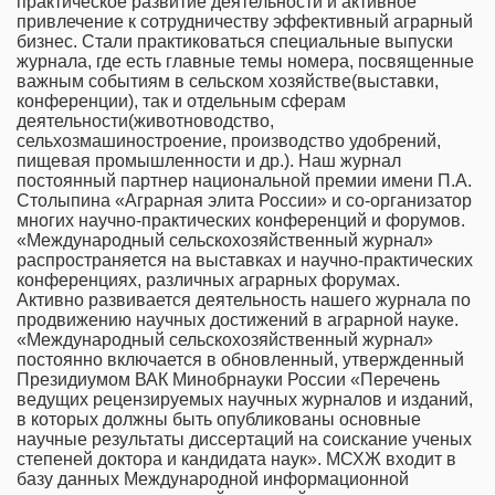
практическое развитие деятельности и активное
привлечение к сотрудничеству эффективный аграрный
бизнес. Стали практиковаться специальные выпуски
журнала, где есть главные темы номера, посвященные
важным событиям в сельском хозяйстве(выставки,
конференции), так и отдельным сферам
деятельности(животноводство,
сельхозмашиностроение, производство удобрений,
пищевая промышленности и др.). Наш журнал
постоянный партнер национальной премии имени П.А.
Столыпина «Аграрная элита России» и со-организатор
многих научно-практических конференций и форумов.
«Международный сельскохозяйственный журнал»
распространяется на выставках и научно-практических
конференциях, различных аграрных форумах.
Активно развивается деятельность нашего журнала по
продвижению научных достижений в аграрной науке.
«Международный сельскохозяйственный журнал»
постоянно включается в обновленный, утвержденный
Президиумом ВАК Минобрнауки России «Перечень
ведущих рецензируемых научных журналов и изданий,
в которых должны быть опубликованы основные
научные результаты диссертаций на соискание ученых
степеней доктора и кандидата наук». МСХЖ входит в
базу данных Международной информационной