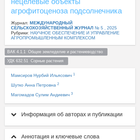
нецелевые объекты
агрофитоценоза подсолнечника
Журнал:
МЕЖДУНАРОДНЫЙ
СЕЛЬСКОХОЗЯЙСТВЕННЫЙ ЖУРНАЛ
№ 5 , 2025
Рубрики:
НАУЧНОЕ ОБЕСПЕЧЕНИЕ И УПРАВЛЕНИЕ
АГРОПРОМЫШЛЕННЫМ КОМПЛЕКСОМ
ВАК 4.1.1  Общее земледелие и растениеводство  
УДК 632.51  Сорные растения  
1
Мамсиров Нурбий Ильясович
2
Шутко Анна Петровна
3
Магомадов Сулим Андиевич
Информация об авторах и публикации
Аннотация и ключевые слова