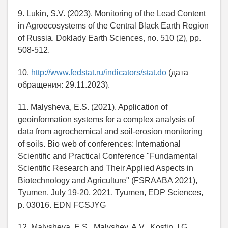
9. Lukin, S.V. (2023). Monitoring of the Lead Content
in Agroecosystems of the Central Black Earth Region
of Russia. Doklady Earth Sciences, no. 510 (2), pp.
508-512.
10.
http://www.fedstat.ru/indicators/stat.do
(дата
обращения: 29.11.2023).
11. Malysheva, E.S. (2021). Application of
geoinformation systems for a complex analysis of
data from agrochemical and soil-erosion monitoring
of soils. Bio web of conferences: International
Scientific and Practical Conference "Fundamental
Scientific Research and Their Applied Aspects in
Biotechnology and Agriculture" (FSRAABA 2021),
Tyumen, July 19-20, 2021. Tyumen, EDP Sciences,
p. 03016. EDN FCSJYG
12. Malysheva, E.S., Malyshev, A.V., Kostin, I.G.