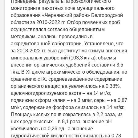
Приведены результаты агроэкологического
мониторинга пахотных почв муниципального
образования «Чернянский район» Белгородской
области за 2010-2022 гг. Отбор почвенных проб
осуществлялся согласно общепринятым
методикам, анализы проводились в
аккредитованной лаборатории. Установлено, что
за 2018-2022 гг. был достигнут максимум внесения
минеральных удобрений (103,3 кг/га), объемы
внесения органических удобрений составили 3,5
т/га. В XI цикле агрохимического обследования, по
сравнению с IX, средневзвешенное содержание
органического вещества увеличилось на 0,38%,
щелочногидролизуемого азота – на 14 мг/кг,
подвижных форм калия – на 3 мг/кг, серы – на 0,87
мг/кг, содержание фосфора снизилось на 14 мг/кг.
Площадь кислых почв сократилась в 2,2 раза, из
них среднекислых – в 8,1 раза, значение рН
увеличилось на 0,26 ед., а значение
гидролитической кислотности снизилось на 0,78