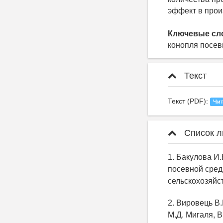
эффект в прои
Ключевые сл
конопля посев
Текст
Текст (PDF):
Чит
Список л
1. Бакулова И
посевной сред
сельскохозяйст
2. Вировець В.
М.Д. Мигаля, В