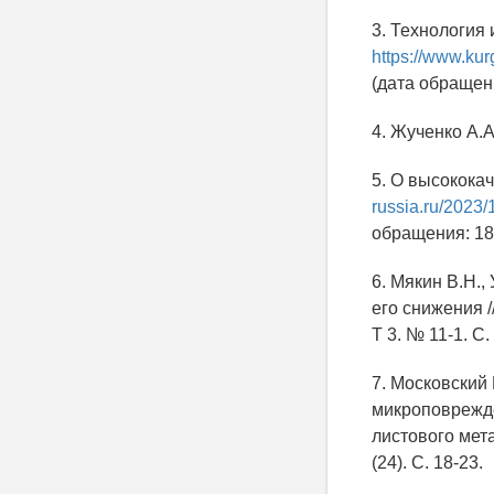
3. Технология 
https://www.kur
(дата обращени
4. Жученко А.
5. О высокока
russia.ru/2023
обращения: 18.
6. Мякин В.Н.
его снижения /
Т 3. № 11-1. С.
7. Московский
микроповрежде
листового мет
(24). С. 18-23.