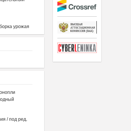
уборка урожая
конопли
родный
ия / под ред.