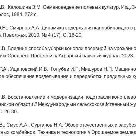
.В., Калошина З.М. Семеноведение полевых культур. Изд. 3-е
лос, 1984. 272 с.
О.Н., Смирнов А.А. Динамика содержания каннабиноидов в 
а Поволжья. 2010. № 4 (17). С. 16-20.
И.В. Влияние способа уборки конопли посевной на урожайно
иях Среднего Поволжья // Аграрный научный журнал. 2023. №
Р.А., Ущаповский И.В., Голубев И.Г., Мишуров Н.П. Машинно
ое обеспечение возделывания и переработки прядильных ку
И.В. Восстановление и модернизация подотрасли коноплево
нской области // Международный сельскохозяйственный жур
С. 26-30.
В., Смус А.А., Сурганов Н.А. Обзор отечественных и заруб
ных комбайнов. Техника и технология // Орошаемое землед