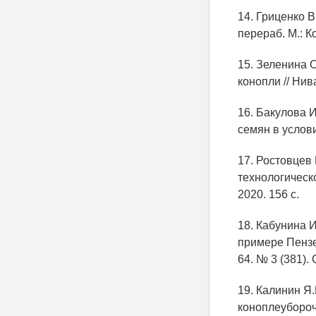
14. Гриценко В
перераб. М.: Ко
15. Зеленина 
конопли // Нив
16. Бакулова 
семян в услов
17. Ростовцев 
технологическ
2020. 156 с.
18. Кабунина 
примере Пензе
64. № 3 (381). 
19. Калинин Я.
коноплеубороч