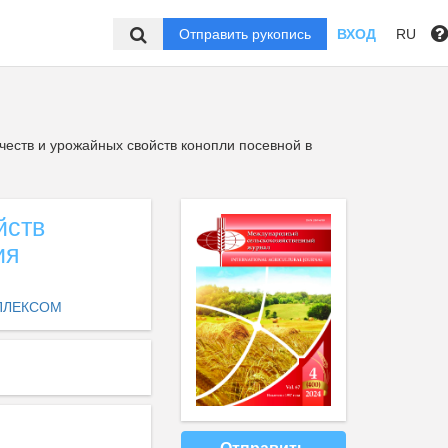
Отправить рукопись
ВХОД
RU
еств и урожайных свойств конопли посевной в
йств
ия
ПЛЕКСОМ