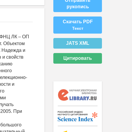
Отправить
рукопись
Скачать PDF
Текст
 ФНЦ ЛК – ОП
JATS XML
г. Объектом
К Надежда и
 и свойств
Цитировать
ржанию
нного
селекционно-
ости и
го
ыми
лучать
2005. При
 большого
рицательный