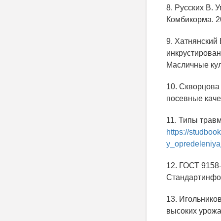
8. Русских В.
Комбикорма. 20
9. Хатнянский 
инкрустирован
Масличные куль
10. Скворцова
посевные качес
11. Типы трав
https://studbo
y_opredeleniya
12. ГОСТ 9158
Стандартинфор
13. Игольнико
высоких урожае