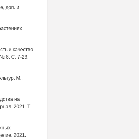
, доп. и
растениях
сть и качество
 8. С. 7-23.
-
льтур. М.,
дства на
нал. 2021. Т.
ежных
елие. 2021.