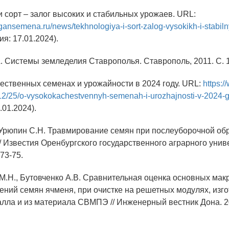
и сорт – залог высоких и стабильных урожаев. URL:
gansemena.ru/news/tekhnologiya-i-sort-zalog-vysokikh-i-stabil
я: 17.01.2024).
А. Системы земледелия Ставрополья. Ставрополь, 2011. С. 
чественных семенах и урожайности в 2024 году. URL:
https:/
/12/25/o-vysokokachestvennyh-semenah-i-urozhajnosti-v-2024-
01.2024).
, Урюпин С.Н. Травмирование семян при послеуборочной обр
/ Известия Оренбургского государственного аграрного униве
 73-75.
 М.Н., Бутовченко А.В. Сравнительная оценка основных макр
ний семян ячменя, при очистке на решетных модулях, изг
алла и из материала СВМПЭ // Инженерный вестник Дона. 20