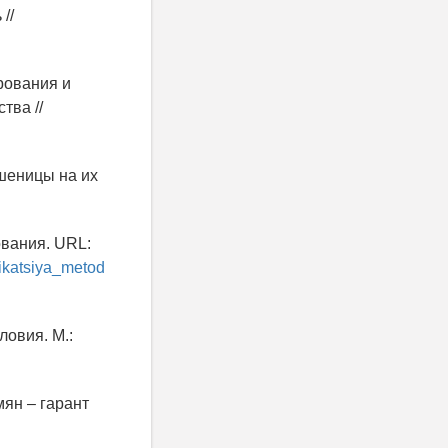
//
ирования и
тва //
шеницы на их
ования. URL:
ikatsiya_metod
овия. М.:
ян – гарант