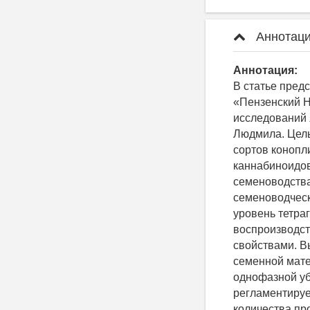
Аннотаци
Аннотация:
В статье пред
«Пензенский Н
исследований 
Людмила. Цель
сортов конопл
каннабиноидов
семеноводства
семеноводческ
уровень тетра
воспроизводст
свойствами. В
семенной мате
однофазной уб
регламентируе
количества пр