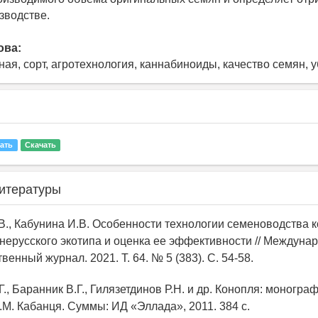
зводстве.
ова:
ная, сорт, агротехнология, каннабиноиды, качество семян, 
ать
Скачать
итературы
.В., Кабунина И.В. Особенности технологии семеноводства 
нерусского экотипа и оценка ее эффективности // Междуна
венный журнал. 2021. Т. 64. № 5 (383). С. 54-58.
Г., Баранник В.Г., Гилязетдинов Р.Н. и др. Конопля: монограф
.М. Кабанця. Суммы: ИД «Эллада», 2011. 384 с.