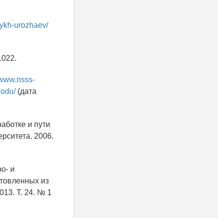
nykh-urozhaev/
1022.
/www.nsss-
godu/
(дата
аботке и пути
рситета. 2006.
о- и
отовленных из
13. Т. 24. № 1