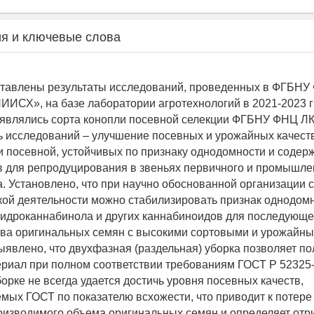
я и ключевые слова
ставлены результаты исследований, проведенных в ФГБНУ
ИИСХ», на базе лаборатории агротехнологий в 2021-2023 г
являлись сорта конопли посевной селекции ФГБНУ ФНЦ Л
 исследований – улучшение посевных и урожайных качеств
и посевной, устойчивых по признаку однодомности и соде
 для репродуцирования в звеньях первичного и промышле
. Установлено, что при научно обоснованной организации 
ой деятельности можно стабилизировать признак однодомн
гидроканнабинола и других каннабиноидов для последующе
ва оригинальных семян с высокими сортовыми и урожайн
ыявлено, что двухфазная (раздельная) уборка позволяет по
риал при полном соответствии требованиям ГОСТ Р 52325-
орке не всегда удается достичь уровня посевных качеств,
мых ГОСТ по показателю всхожести, что приводит к потере
оизводимого объема оригинальных семян и определяет от