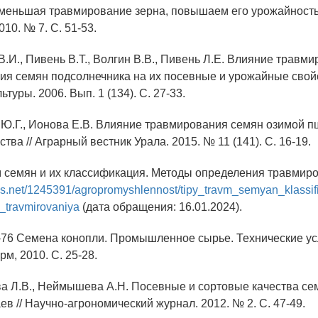
 Уменьшая травмирование зерна, повышаем его урожайность 
10. № 7. С. 51-53.
В.И., Пивень В.Т., Волгин В.В., Пивень Л.Е. Влияние травм
ия семян подсолнечника на их посевные и урожайные свойс
туры. 2006. Вып. 1 (134). С. 27-33.
 Ю.Г., Ионова Е.В. Влияние травмирования семян озимой п
тва // Аграрный вестник Урала. 2015. № 11 (141). С. 16-19.
м семян и их классификация. Методы определения травмир
oks.net/1245391/agropromyshlennost/tipy_travm_semyan_klassif
_travmirovaniya
(дата обращения: 16.01.2024).
-76 Семена конопли. Промышленное сырье. Технические усл
м, 2010. С. 25-28.
ва Л.В., Неймышева А.Н. Посевные и сортовые качества сем
в // Научно-агрономический журнал. 2012. № 2. С. 47-49.