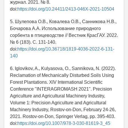
журнал. 2021. № 8.
doi:
https://doi.org/10.24411/2413-046X-2021-10504
5. Шулепова О.В., Ковалева О.В., Санникова Н.В.,
Бочарова А.А. Использование природного
сорбента в птицеводстве // Вестник КрасГАУ. 2022.
№ 6 (183). С. 131-140.
doi:
https://doi.org/10.36718/1819-4036-2022-6-131-
140
6. Iglovikov, A., Kulyasova, O., Sannikova, N. (2022).
Reclamation of Mechanically Disturbed Soils Using
Forest Plantations. XIV International Scientific
Conference "INTERAGROMASH 2021". Precision
Agriculture and Agricultural Machinery Industry,
Volume 1: Precision Agriculture and Agricultural
Machinery Industry, Rostov-on-Don, February 24-26,
2021. Rostov-on-Don, Springer Verlag, pp. 395-403.
doi:
https://doi.org/10.1007/978-3-030-81619-3_45