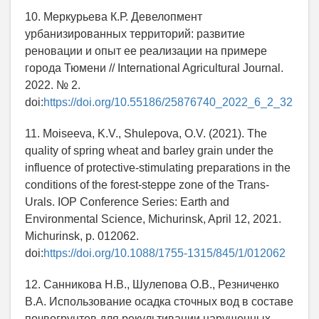
10. Меркурьева К.Р. Девелопмент
урбанизированных территорий: развитие
реновации и опыт ее реализации на примере
города Тюмени // International Agricultural Journal.
2022. № 2.
doi:
https://doi.org/10.55186/25876740_2022_6_2_32
11. Moiseeva, K.V., Shulepova, O.V. (2021). The
quality of spring wheat and barley grain under the
influence of protective-stimulating preparations in the
conditions of the forest-steppe zone of the Trans-
Urals. IOP Conference Series: Earth and
Environmental Science, Michurinsk, April 12, 2021.
Michurinsk, p. 012062.
doi:
https://doi.org/10.1088/1755-1315/845/1/012062
12. Санникова Н.В., Шулепова О.В., Резниченко
В.А. Использование осадка сточных вод в составе
почвогрунтов для рекультивации нарушенных