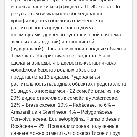
использованием коэффициента П. Жаккара. По
результатам визуального обследования
урбофитоценоза объектов отмечено, что
растительность представлена двумя
формациями: древесно-кустарниковой (система
зеленых насаждений) и травянистой
(рудеральной). Проанализировав водные объекты
Тюмени на флористическое сходство, были
сделаны выводы, что древесно-кустарниковая
урбофлора берегов водных объектов
представлена 13 видами. Рудеральная
растительность на водных объектах представлена
51 видом, относящимся к 22 семействам, из них
29% видов относились к семейству Asteráceae,
12% – Brassicáceae, 10% – Fabáceae, по 6% –
Amaranthus и Gramíneae, 4% – Polygonáceae,
Convolvuláceae, Equisetophýtina, Fumarioideae и
Rosáceae – 2%. Проанализировав полученные
данные можно отметить, что озеро Тихое и пруд