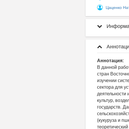
Цаценко На
Информац
Аннотаци
Аннотация:
В данной рабо
стран Восточн
изучении сист
сектора для у
деятельности 
культур, возд
государств. Д
сельскохозяйс
(кукуруза и пш
теоретический