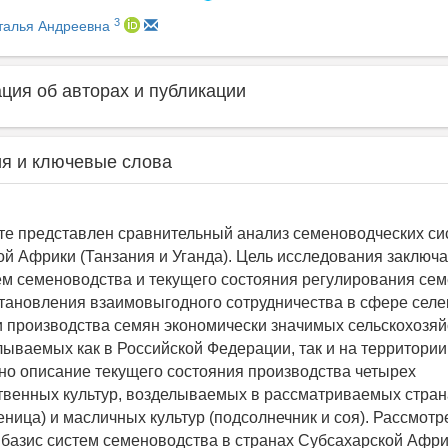
3
талья Андреевна
ия об авторах и публикации
я и ключевые слова
те представлен сравнительный анализ семеноводческих си
ой Африки (Танзания и Уганда). Цель исследования заключа
ем семеноводства и текущего состояния регулирования се
становления взаимовыгодного сотрудничества в сфере сел
и производства семян экономически значимых сельскохозя
елываемых как в Российской Федерации, так и на территори
ано описание текущего состояния производства четырех
твенных культур, возделываемых в рассматриваемых стран
еница) и масличных культур (подсолнечник и соя). Рассмотр
 базис систем семеноводства в странах Субсахарской Африк