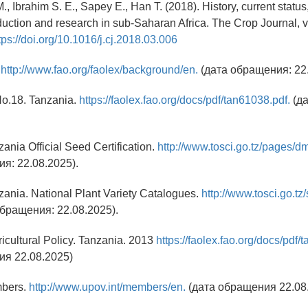
., Ibrahim S. E., Sapey E., Han T. (2018). History, current statu
uction and research in sub-Saharan Africa. The Crop Journal, vo
tps://doi.org/10.1016/j.cj.2018.03.006
.
http://www.fao.org/faolex/background/en.
(дата обращения: 22.
No.18. Tanzania.
https://faolex.fao.org/docs/pdf/tan61038.pdf.
(д
ania Official Seed Certification.
http://www.tosci.go.tz/pages/dm
я: 22.08.2025).
ania. National Plant Variety Catalogues.
http://www.tosci.go.tz
бращения: 22.08.2025).
ricultural Policy. Tanzania. 2013
https://faolex.fao.org/docs/pdf
ия 22.08.2025)
bers.
http://www.upov.int/members/en.
(дата обращения 22.08.