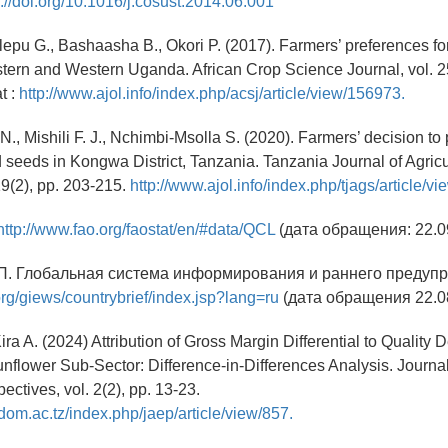
s://doi.org/10.1016/j.cosust.2014.06.001
lepu G., Bashaasha B., Okori P. (2017). Farmers’ preferences fo
astern and Western Uganda. African Crop Science Journal, vol. 2
t :
http://www.ajol.info/index.php/acsj/article/view/156973.
., Mishili F. J., Nchimbi-Msolla S. (2020). Farmers’ decision to
d seeds in Kongwa District, Tanzania. Tanzania Journal of Agricu
19(2), pp. 203-215.
http://www.ajol.info/index.php/tjags/article/v
http://www.fao.org/faostat/en/#data/QCL
(дата обращения: 22.0
. Глобальная система информирования и раннего предуп
org/giews/countrybrief/index.jsp?lang=ru
(дата обращения 22.08
ira A. (2024) Attribution of Gross Margin Differential to Quality
nflower Sub-Sector: Difference-in-Differences Analysis. Journal
ctives, vol. 2(2), pp. 13-23.
udom.ac.tz/index.php/jaep/article/view/857.