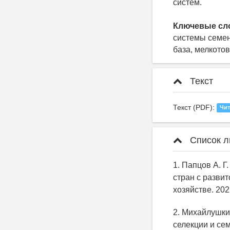
систем.
Ключевые сл
системы семен
база, мелкото
Текст
Текст (PDF):
Чит
Список л
1. Папцов А. Г
стран с развит
хозяйстве. 2022
2. Михайлушки
селекции и сем