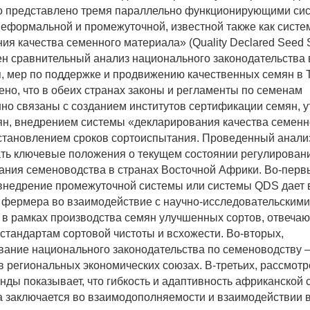
о представлено тремя параллельно функционирующими си
еформальной и промежуточной, известной также как систе
ия качества семенного материала» (Quality Declared Seed 
н сравнительный анализ национального законодательства 
, мер по поддержке и продвижению качественных семян в 
ено, что в обеих странах законы и регламенты по семенам
но связаны с созданием институтов сертификации семян, 
ян, внедрением системы «декларирования качества семенн
становлением сроков сортоиспытания. Проведенный анали
ь ключевые положения о текущем состоянии регулирован
ния семеноводства в странах Восточной Африки. Во-перв
внедрение промежуточной системы или системы QDS дает 
 фермера во взаимодействие с научно-исследовательскими
в рамках производства семян улучшенных сортов, отвеча
тандартам сортовой чистоты и всхожести. Во-вторых,
ание национального законодательства по семеноводству – 
 в региональных экономических союзах. В-третьих, рассмот
анды показывает, что гибкость и адаптивность африканской
 заключается во взаимодополняемости и взаимодействии в