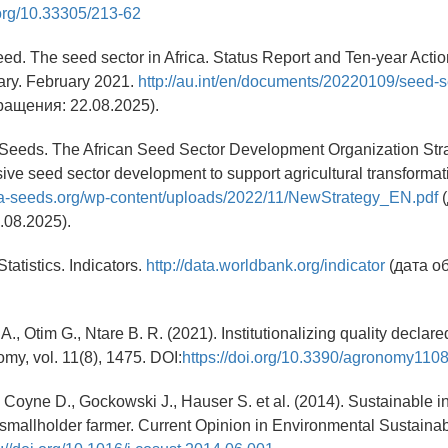
.org/10.33305/213-62
ed. The seed sector in Africa. Status Report and Ten-year Acti
ry. February 2021.
http://au.int/en/documents/20220109/seed-se
ращения: 22.08.2025).
caSeeds. The African Seed Sector Development Organization Str
ive seed sector development to support agricultural transformati
ica-seeds.org/wp-content/uploads/2022/11/NewStrategy_EN.pdf
(
08.2025).
tatistics. Indicators.
http://data.worldbank.org/indicator
(дата о
., Otim G., Ntare B. R. (2021). Institutionalizing quality declare
y, vol. 11(8), 1475. DOI:
https://doi.org/10.3390/agronomy110
 Coyne D., Gockowski J., Hauser S. et al. (2014). Sustainable in
smallholder farmer. Current Opinion in Environmental Sustainabili