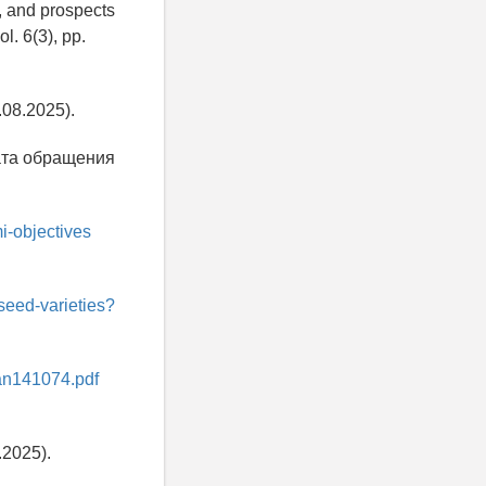
s, and prospects
l. 6(3), pp.
08.2025).
ата обращения
i-objectives
/seed-varieties?
/tan141074.pdf
2025).