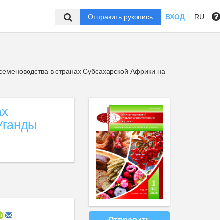
Отправить рукопись
ВХОД
RU
семеноводства в странах Субсахарской Африки на
ах
Уганды
Отправить