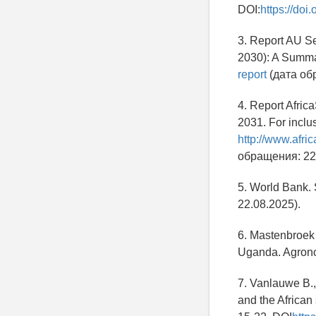
DOI:
https://doi
3. Report AU Se
2030): A Summa
report
(дата об
4. Report Afri
2031. For inclus
http://www.afr
обращения: 22.
5. World Bank. S
22.08.2025).
6. Mastenbroek A
Uganda. Agronom
7. Vanlauwe B.,
and the African 