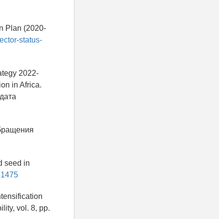
on Plan (2020-
ctor-status-
ategy 2022-
on in Africa.
дата
бращения
d seed in
81475
tensification
ty, vol. 8, pp.