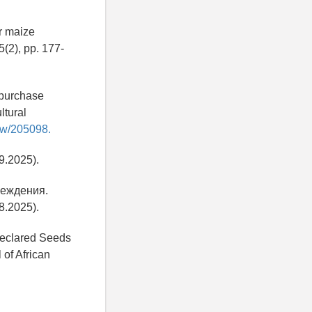
r maize
5(2), pp. 177-
 purchase
ltural
iew/205098.
9.2025).
реждения.
.2025).
 Declared Seeds
 of African