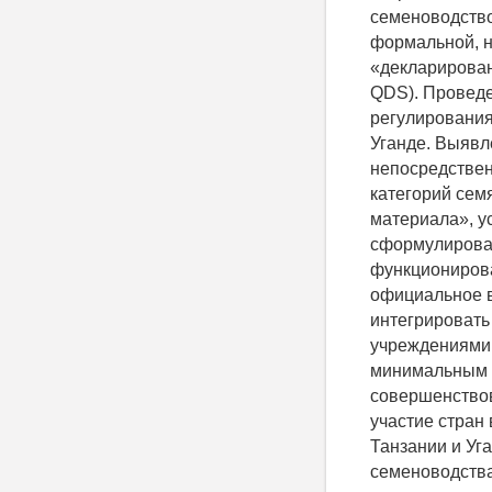
семеноводств
формальной, н
«декларирован
QDS). Проведе
регулирования
Уганде. Выявл
непосредствен
категорий сем
материала», у
сформулироват
функционирова
официальное 
интегрировать
учреждениями 
минимальным с
совершенствов
участие стран
Танзании и Уг
семеноводства