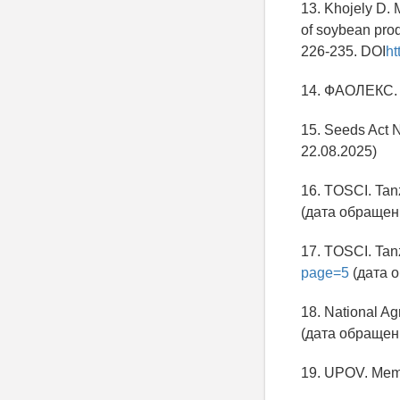
13. Khojely D. M
of soybean prod
226-235. DOI
ht
14. ФАОЛЕКС
15. Seeds Act 
22.08.2025)
16. TOSCI. Tanz
(дата обращени
17. TOSCI. Tanz
page=5
(дата о
18. National Ag
(дата обращен
19. UPOV. Mem