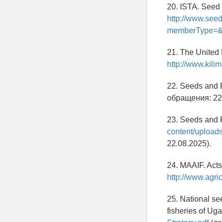
20. ISTA. Seed
http://www.see
memberType=&c
21. The United 
http://www.kilim
22. Seeds and 
обращения: 22.
23. Seeds and 
content/upload
22.08.2025).
24. MAAIF. Acts
http://www.agric
25. National se
fisheries of Ug