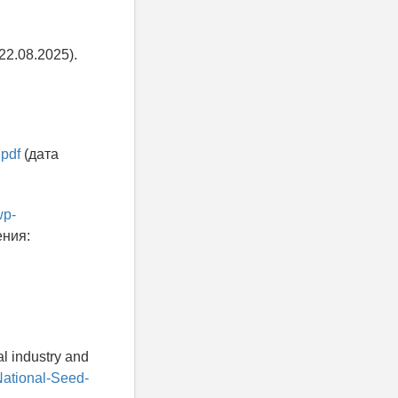
22.08.2025).
.pdf
(дата
wp-
ния:
al industry and
National-Seed-