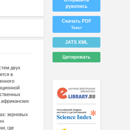
рукопись
Скачать PDF
Текст
JATS XML
Цитировать
стем двух
ется в
менного
екционной
йственных
и африканских
ах: зерновых
ен
и, где