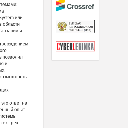
стемами:
ма
System или
в области
Танзании и
утверждением
ого
з позволил
ия и
ых,
возможность
ющих
это ответ на
ренный опыт
 системы
сех трех