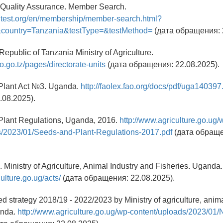
 Quality Assurance. Member Search.
dtest.org/en/membership/member-search.html?
ountry=Tanzania&testType=&testMethod=
(дата обращения: 
Republic of Tanzania Ministry of Agriculture.
o.go.tz/pages/directorate-units
(дата обращения: 22.08.2025).
Plant Act №3. Uganda.
http://faolex.fao.org/docs/pdf/uga140397
08.2025).
Plant Regulations, Uganda, 2016.
http://www.agriculture.go.ug/
s/2023/01/Seeds-and-Plant-Regulations-2017.pdf
(дата обраще
. Ministry of Agriculture, Animal Industry and Fisheries. Uganda.
ulture.go.ug/acts/
(дата обращения: 22.08.2025).
ed strategy 2018/19 - 2022/2023 by Ministry of agriculture, anim
anda.
http://www.agriculture.go.ug/wp-content/uploads/2023/01/