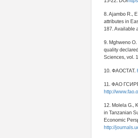
15-22. DOI
http
8. Ajambo R., E
attributes in E
187. Available a
9. Mghweno O. N
quality declare
Sciences, vol. 
10. ФАОСТАТ.
11. ФАО ГСИРП
http://www.fao.
12. Molela G., K
in Tanzanian Su
Economic Perspe
http://journals.