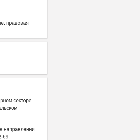
ие, правовая
арном секторе
сельском
 в направлении
-69.