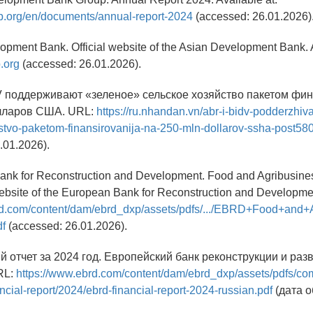
db.org/en/documents/annual-report-2024
(accessed: 26.01.2026)
opment Bank. Official website of the Asian Development Bank. A
.org
(accessed: 26.01.2026).
V поддерживают «зеленое» сельское хозяйство пакетом фи
олларов США. URL:
https://ru.nhandan.vn/abr-i-bidv-podderzhiv
stvo-paketom-finansirovanija-na-250-mln-dollarov-ssha-post58
01.2026).
ank for Reconstruction and Development. Food and Agribusine
website of the European Bank for Reconstruction and Developmen
rd.com/content/dam/ebrd_dxp/assets/pdfs/.../EBRD+Food+and+
df
(accessed: 26.01.2026).
 отчет за 2024 год. Европейский банк реконструкции и раз
RL:
https://www.ebrd.com/content/dam/ebrd_dxp/assets/pdfs/co
ncial-report/2024/ebrd-financial-report-2024-russian.pdf
(дата 