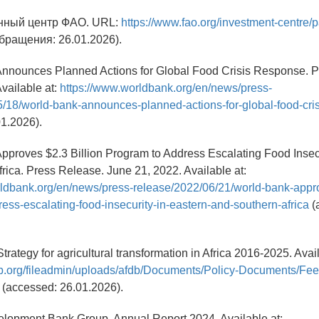
нный центр ФАО. URL:
https://www.fao.org/investment-centre/p
бращения: 26.01.2026).
Announces Planned Actions for Global Food Crisis Response. P
vailable at:
https://www.worldbank.org/en/news/press-
5/18/world-bank-announces-planned-actions-for-global-food-cri
1.2026).
pproves $2.3 Billion Program to Address Escalating Food Insecu
rica. Press Release. June 21, 2022. Available at:
ldbank.org/en/news/press-release/2022/06/21/world-bank-appro
ess-escalating-food-insecurity-in-eastern-and-southern-africa
(
Strategy for agricultural transformation in Africa 2016-2025. Avail
db.org/fileadmin/uploads/afdb/Documents/Policy-Documents/Fee
(accessed: 26.01.2026).
elopment Bank Group. Annual Report 2024. Available at: