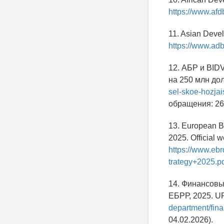
https://www.af
11. Asian Devel
https://www.adb
12. АБР и BID
на 250 млн д
sel-skoe-hozjai
обращения: 26.
13. European B
2025. Official 
https://www.eb
trategy+2025.p
14. Финансовый
ЕБРР, 2025. U
department/fina
04.02.2026).