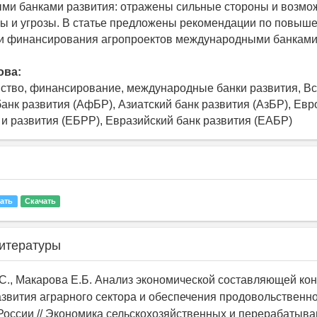
и банками развития: отражены сильные стороны и возмож
ы и угрозы. В статье предложены рекомендации по повыш
и финансирования агропроектов международными банками 
ова:
йство, финансирование, международные банки развития, В
анк развития (АфБР), Азиатский банк развития (АзБР), Евр
 и развития (ЕБРР), Евразийский банк развития (ЕАБР)
ать
Скачать
итературы
.С., Макарова Е.Б. Анализ экономической составляющей ко
азвития аграрного сектора и обеспечения продовольственн
России // Экономика сельскохозяйственных и перерабатыв