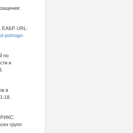
бращения:
. ЕАБР. URL:
sii-polnogo-
й по
сти и
3.
ов в
1-18.
БРИКС:
сех групп