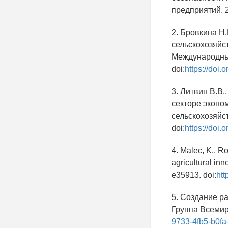
предприятий. 20
2. Бровкина Н
сельскохозяйс
Международный
doi:
https://do
3. Литвин В.В
секторе эконо
сельскохозяйст
doi:
https://do
4. Malec, K., Ro
agricultural inn
e35913. doi:
htt
5. Создание ра
Группа Всемир
9733-4fb5-b0f