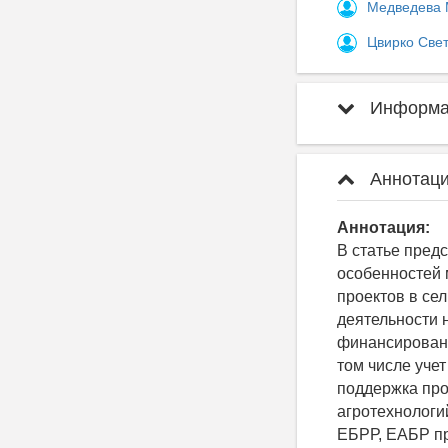
Медведева 
Цвирко Све
Информац
Аннотаци
Аннотация:
В статье пред
особенностей 
проектов в се
деятельности 
финансировани
том числе уче
поддержка про
агротехнологи
ЕБРР, EАБР п