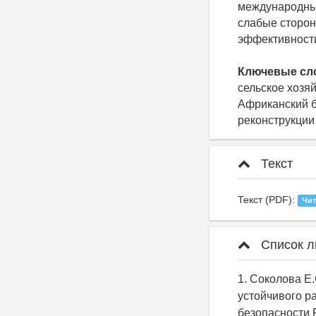
международным
слабые сторон
эффективност
Ключевые сл
сельское хозя
Африканский б
реконструкции
Текст
Текст (PDF):
Чит
Список л
1. Соколова Е
устойчивого р
безопасности 