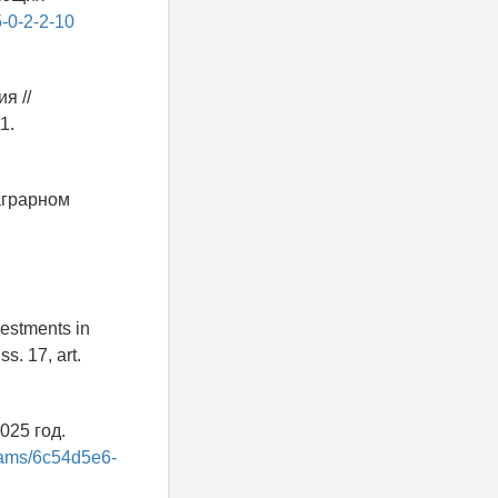
5-0-2-2-10
я //
1.
аграрном
nvestments in
s. 17, art.
025 год.
eams/6c54d5e6-