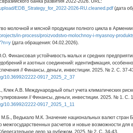
 Евразийского банка развития 2022-2026. URL:
rg/upload/EDB_Strategy_for_2022-2026-RU.cleaned.pdf
(дата о
тво молочной и мясной продукции полного цикла в Армении
g/projects/in-process/proizvodstvo-molochnoy-i-myasnoy-produkt
i/?n=y
(дата обращения: 04.02.2026).
.О. Финансовая устойчивость малых и средних предприяти
удобрений и азотных соединений: идентификация, особенно
ечения // Финансы, деньги, инвестиции. 2025. № 2. С. 37-4
.org/10.36992/2222-0917_2025_2_37
Б., Клек А.В. Международный опыт учета климатических риск
улировании // Финансы, деньги, инвестиции. 2025. № 1. С. 1
.org/10.36992/2222-0917_2025_1_11
 М.Б., Ведькало М.К. Значение национальных валют стран 
 межгосударственных расчетов и новые возможности для в
Сберегательное дело за рубежом. 2025. № 2. С. 34-43.