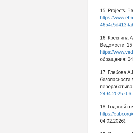
15. Projects. 
https://www.eb
4654c5d413-ta
16. Крекнина 
Ведомости. 15
https://www.ved
обращения: 04.
17. Глебова А
безопасности 
перерабатываю
2494-2025-0-6
18. Годовой о
https://eabr.or
04.02.2026).