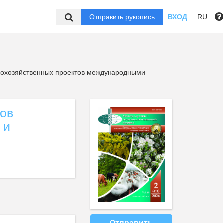
Отправить рукопись
ВХОД
RU
охозяйственных проектов международными
тов
 и
Отправить