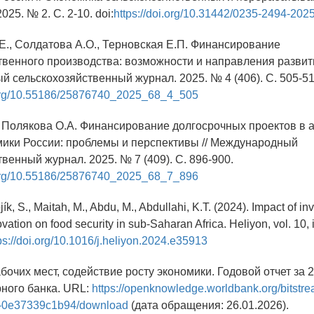
25. № 2. С. 2-10. doi:
https://doi.org/10.31442/0235-2494-202
.Е., Солдатова А.О., Терновская Е.П. Финансирование
твенного производства: возможности и направления развити
 сельскохозяйственный журнал. 2025. № 4 (406). С. 505-51
i.org/10.55186/25876740_2025_68_4_505
., Полякова О.А. Финансирование долгосрочных проектов в 
мики России: проблемы и перспективы // Международный
венный журнал. 2025. № 7 (409). С. 896-900.
i.org/10.55186/25876740_2025_68_7_896
jík, S., Maitah, M., Abdu, M., Abdullahi, K.T. (2024). Impact of i
ovation on food security in sub-Saharan Africa. Heliyon, vol. 10, is
ps://doi.org/10.1016/j.heliyon.2024.e35913
бочих мест, содействие росту экономики. Годовой отчет за 2
ного банка. URL:
https://openknowledge.worldbank.org/bitstr
a-0e37339c1b94/download
(дата обращения: 26.01.2026).