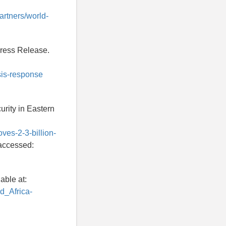
artners/world-
ress Release.
sis-response
rity in Eastern
ves-2-3-billion-
accessed:
able at:
d_Africa-