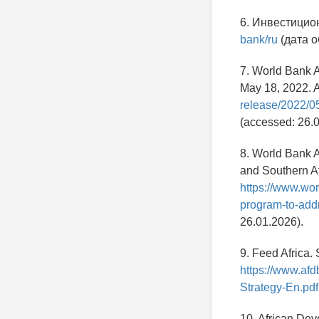
6. Инвестицио
bank/ru
(дата о
7. World Bank 
May 18, 2022. A
release/2022/0
(accessed: 26.0
8. World Bank A
and Southern Af
https://www.wor
program-to-addr
26.01.2026).
9. Feed Africa. 
https://www.af
Strategy-En.pdf
10. African Dev