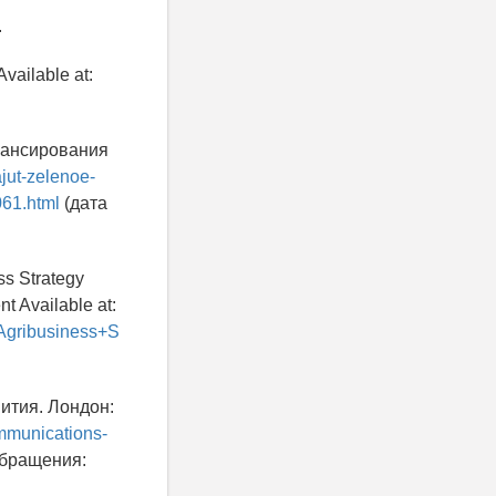
.
vailable at:
нансирования
ajut-zelenoe-
061.html
(дата
ss Strategy
t Available at:
Agribusiness+S
вития. Лондон:
mmunications-
обращения: