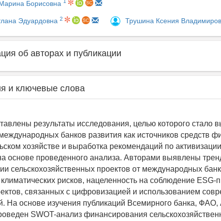
1
Марина Борисовна
2
тлана Эдуардовна
Трушина Ксения Владимиро
ия об авторах и публикации
я и ключевые слова
ставлены результаты исследования, целью которого стало 
международных банков развития как источников средств 
льском хозяйстве и выработка рекомендаций по активизаци
на основе проведенного анализа. Авторами выявлены трен
и сельскохозяйственных проектов от международных банко
т климатических рисков, нацеленность на соблюдение ESG-
ектов, связанных с цифровизацией и использованием сов
й. На основе изучения публикаций Всемирного банка, ФАО,
роведен SWOT-анализ финансирования сельскохозяйствен