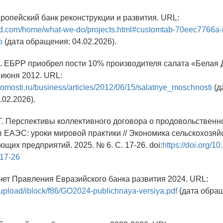
Европейский банк реконструкции и развития. URL:
rd.com/home/what-we-do/projects.html#customtab-70eec7766a-
b
(дата обращения: 04.02.2026).
А. ЕБРР приобрел пости 10% производителя салата «Белая Д
 июня 2012. URL:
omosti.ru/business/articles/2012/06/15/salatnye_moschnosti
(д
02.2026).
.Г. Перспективы коллективного договора о продовольственн
в ЕАЭС: уроки мировой практики // Экономика сельскохозяй
щих предприятий. 2025. № 6. С. 17-26. doi:
https://doi.org/1
-17-26
тчет Правления Евразийского банка развития 2024. URL:
g/upload/iblock/f86/GO2024-publichnaya-versiya.pdf
(дата обра