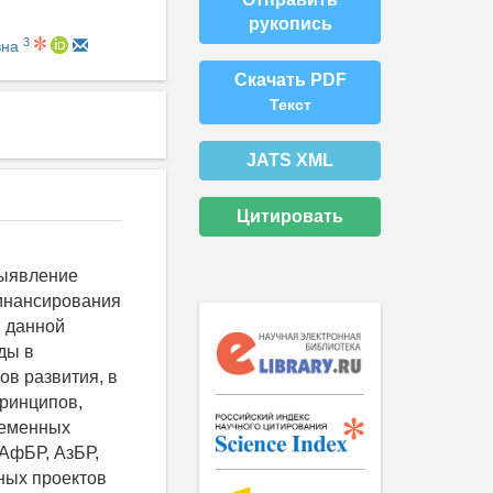
рукопись
3
вна
Скачать PDF
Текст
JATS XML
Цитировать
выявление
финансирования
и данной
ды в
в развития, в
принципов,
ременных
 АфБР, АзБР,
ных проектов