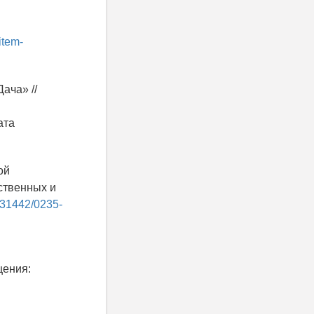
item-
ача» //
ата
ой
ственных и
0.31442/0235-
щения: