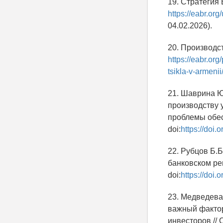
19. Стратегия
https://eabr.o
04.02.2026).
20. Производс
https://eabr.or
tsikla-v-armeni
21. Шаврина Ю
производству 
проблемы обесп
doi:
https://doi
22. Рубцов Б.
банковском рег
doi:
https://doi
23. Медведева
важный фактор
инвесторов // 