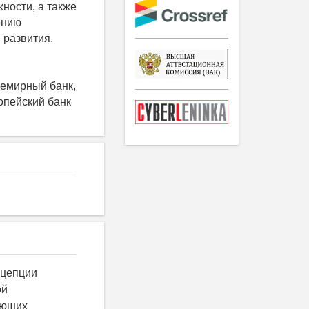
ности, а также
ению
развития.
семирный банк,
опейский банк
нцепции
ой
ающих