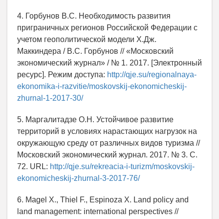
4. Горбунов В.С. Необходимость развития
приграничных регионов Российской Федерации с
учетом геополитической модели Х.Дж.
Маккиндера / В.С. Горбунов // «Московский
экономический журнал» / № 1. 2017. [Электронный
ресурс]. Режим доступа:
http://qje.su/regionalnaya-
ekonomika-i-razvitie/moskovskij-ekonomicheskij-
zhurnal-1-2017-30/
5. Маргалитадзе О.Н. Устойчивое развитие
территорий в условиях нарастающих нагрузок на
окружающую среду от различных видов туризма //
Московский экономический журнал. 2017. № 3. С.
72. URL:
http://qje.su/rekreacia-i-turizm/moskovskij-
ekonomicheskij-zhurnal-3-2017-76/
6. Magel X., Thiel F., Espinoza X. Land policy and
land management: international perspectives //