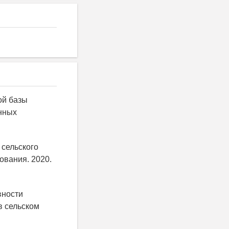
ой базы
нных
 сельского
ования. 2020.
вности
в сельском