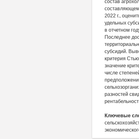
состав агрохо
составляющем 
2022 г., оцен
удельных субс
в отчетном го
Последнее дос
территориальн
субсидий. Выв
критерия Стью
значение крите
числе степеней
предположение
сельхозоргани
разностей сви
рентабельност
Ключевые сл
сельскохозяйс
экономическог