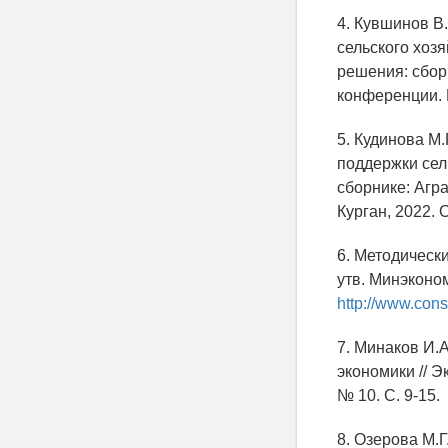
4. Кувшинов В
сельского хоз
решения: сбор
конференции. К
5. Кудинова М
поддержки сел
сборнике: Агр
Курган, 2022. С
6. Методическ
утв. Минэконо
http://www.con
7. Минаков И.
экономики // 
№ 10. С. 9-15.
8. Озерова М.