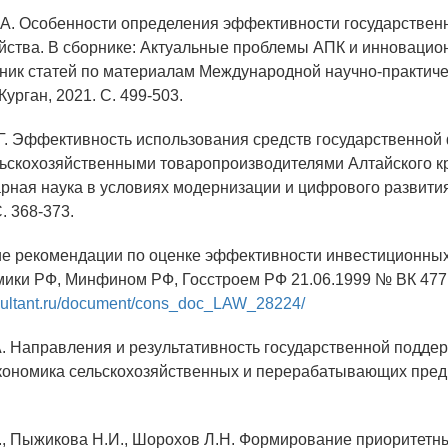
.А. Особенности определения эффективности государствен
яйства. В сборнике: Актуальные проблемы АПК и инновацио
ник статей по материалам Международной научно-практич
урган, 2021. С. 499-503.
.Г. Эффективность использования средств государственно
ьскохозяйственными товаропроизводителями Алтайского кр
арная наука в условиях модернизации и цифрового развити
. 368-373.
ие рекомендации по оценке эффективности инвестиционных
мики РФ, Минфином РФ, Госстроем РФ 21.06.1999 № ВК 477
sultant.ru/document/cons_doc_LAW_28224/
А. Направления и результативность государственной подде
Экономика сельскохозяйственных и перерабатывающих пред
Г., Пыжикова Н.И., Шорохов Л.Н. Формирование приоритетн