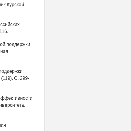
ник Курской
оссийских
116.
ной поддержки
рная
 поддержки
(119). С. 299-
 эффективности
иверситета.
ния