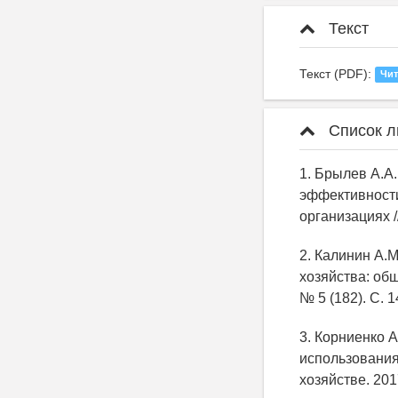
Текст
Текст (PDF):
Чит
Список л
1. Брылев А.А
эффективности
организациях /
2. Калинин А.
хозяйства: об
№ 5 (182). С. 1
3. Корниенко 
использования
хозяйстве. 201