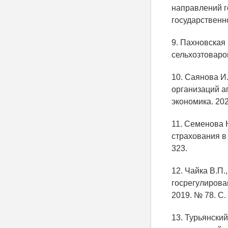
направлений г
государственно
9. Пахновская
сельхозтовароп
10. Саянова И
организаций а
экономика. 202
11. Семенова 
страхования в 
323.
12. Чайка В.П
госрегулирова
2019. № 78. С.
13. Турьянски