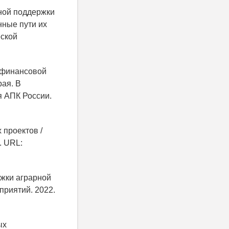
ной поддержки
нные пути их
еской
й финансовой
ая. В
я АПК России.
 проектов /
. URL:
ржки аграрной
приятий. 2022.
ых