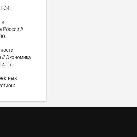
1-34.
 и
 России //
30.
вности
 // Экономика
14-17.
оектных
Регион: