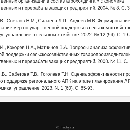
твенных организаций в состав агрохолдинга // Экономика
твенных и перерабатывающих предприятий. 2004. № 8. С. 3
.В., Светлов Н.М., Силаева Л.П., Авдеев М.В. Формирование
ание мер государственной поддержки в сельском хозяйстве
д, управление в сельском хозяйстве. 2022. № 12 (94). С. 19-
.И., Кокорев Н.А., Матчинов В.А. Вопросы анализа эффекти
ой поддержки сельскохозяйственных товаропроизводителей
твенных и перерабатывающих предприятий. 2008. № 11. С. 
.В., Сабетова Т.В., Гоголева Т.Н. Оценка эффективности пр
о поддержке регионального АПК на этапе планирования // 
мика, управление. 2023. № 1 (60). С. 85-93.
© mshj.ru