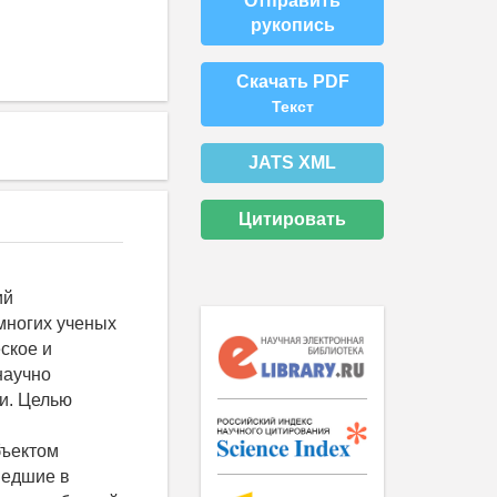
Отправить
рукопись
Скачать PDF
Текст
JATS XML
Цитировать
ий
многих ученых
ское и
научно
и. Целью
бъектом
шедшие в