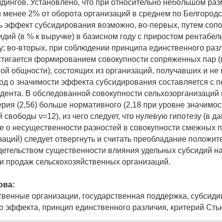
лдингов. Установлено, что при относительно небольшом раз
менее 2% от оборота организаций в среднем по Белгородс
ить эффект субсидирования возможно, во-первых, путем соп
идий (в % к выручке) в базисном году с приростом рентабе
ду; во-вторых, при соблюдении принципа единственного раз
тигается формированием совокупности сопряженных пар (
ой общности), состоящих из организаций, получавших и не
од о значимости эффекта субсидирования составляется с
дента. В обследованной совокупности сельхозорганизаци
рия (2,56) больше нормативного (2,18 при уровне значимос
 свободы ν=12), из чего следует, что нулевую гипотезу (в д
 о несущественности разностей в совокупности смежных 
заций) следует отвергнуть и считать преобладание положи
детельством существенности влияния удельных субсидий н
и продаж сельскохозяйственных организаций.
ова:
твенные организации, государственная поддержка, субсиди
о эффекта, принцип единственного различия, критерий Ст