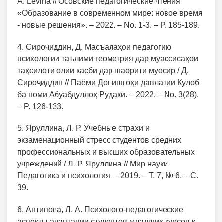
A. Levina // Осовские педагогические чтения
«Образование в современном мире: новое время
- новые решения». – 2022. – No. 1-3. – P. 185-189.
4. Сироҷиддин, Д. Масъалаҳои педагогию
психологии таълими геометрия дар муассисаҳои
таҳсилоти олии касбӣ дар шаорити муосир / Д.
Сироҷиддин // Паёми Донишгоҳи давлатии Кӯлоб
ба номи Абуабдуллоҳ Рӯдакӣ. – 2022. – No. 3(28).
– P. 126-133.
5. Яруллина, Л. Р. Учебные страхи и
экзаменационный стресс студентов средних
профессиональных и высших образовательных
учреждений / Л. Р. Яруллина // Мир науки.
Педагогика и психология. – 2019. – Т. 7, № 6. – С.
39.
6. Антипова, Л. А. Психолого-педагогические
аспекты адаптации студентов младших курсов к